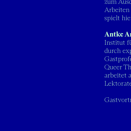
zum Ausd
Arbeiten 
spielt hi
Antke A
Institut 
durch ex
Gastprof
Queer The
arbeitet 
Lektorat
Gastvort