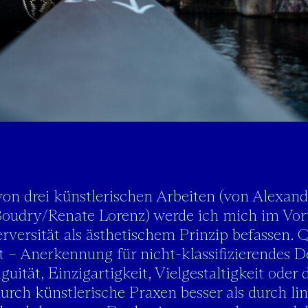
von drei künstlerischen Arbeiten (von Alexan
Boudry/Renate Lorenz) werde ich mich im Vort
versität als ästhetischem Prinzip befassen. Q
t – Anerkennung für nicht-klassifizierendes 
uität, Einzigartigkeit, Vielgestaltigkeit oder
urch künstlerische Praxen besser als durch li