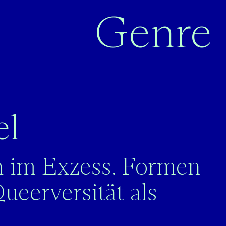
Genre
el
n im Exzess. Formen
ueerversität als