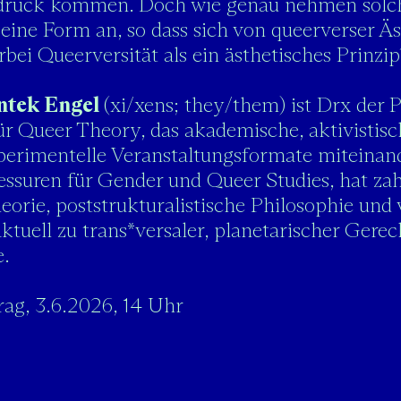
ruck kommen. Doch wie genau nehmen solche
eine Form an, so dass sich von queerverser Ä
erbei Queerversität als ein ästhetisches Prinzip
ntek Engel
(xi/xens; they/them) ist Drx der P
für Queer Theory, das akademische, aktivistis
perimentelle Veranstaltungsformate miteinande
essuren für Gender und Queer Studies, hat zah
orie, poststrukturalistische Philosophie und 
aktuell zu trans*versaler, planetarischer Gerec
e.
rag, 3.6.2026, 14 Uhr