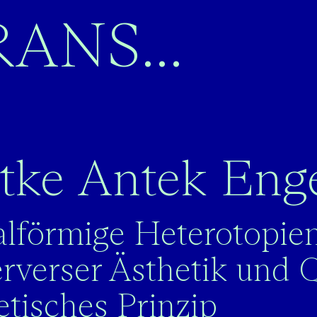
artseite
ANS...
tke Antek Eng
alförmige Heterotopie
rverser Ästhetik und Q
etisches Prinzip