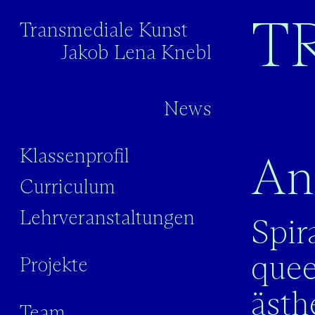
St
TR
Transmediale Kunst
Jakob Lena Knebl
News
Klassenprofil
An
Curriculum
Lehrveranstaltungen
Spir
quee
Projekte
ästh
Team